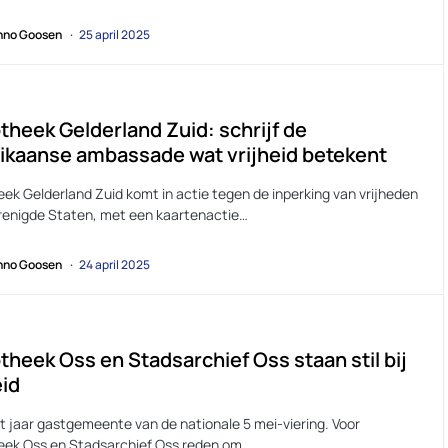
no Goosen
25 april 2025
otheek Gelderland Zuid: schrijf de
kaanse ambassade wat vrijheid betekent
eek Gelderland Zuid komt in actie tegen de inperking van vrijheden
erenigde Staten, met een kaartenactie…
no Goosen
24 april 2025
otheek Oss en Stadsarchief Oss staan stil bij
eid
it jaar gastgemeente van de nationale 5 mei-viering. Voor
heek Oss en Stadsarchief Oss reden om…