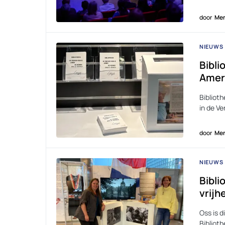
door
Men
NIEUWS
Bibli
Ameri
Biblioth
in de V
door
Men
NIEUWS
Bibli
vrijh
Oss is d
Bibliot