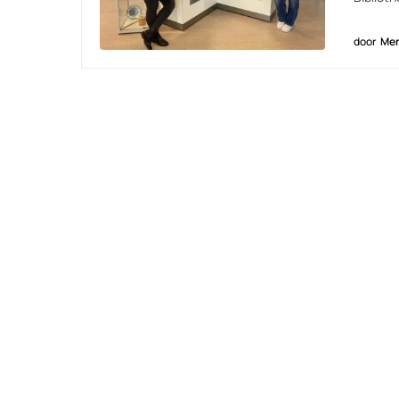
door
Men