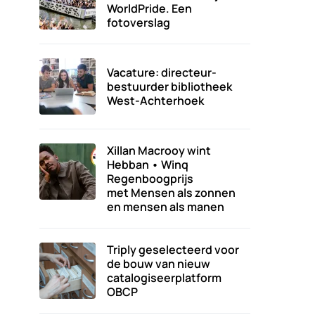
WorldPride. Een
fotoverslag
Vacature: directeur-
bestuurder bibliotheek
West-Achterhoek
Xillan Macrooy wint
Hebban • Winq
Regenboogprijs
met Mensen als zonnen
en mensen als manen
Triply geselecteerd voor
de bouw van nieuw
catalogiseerplatform
OBCP