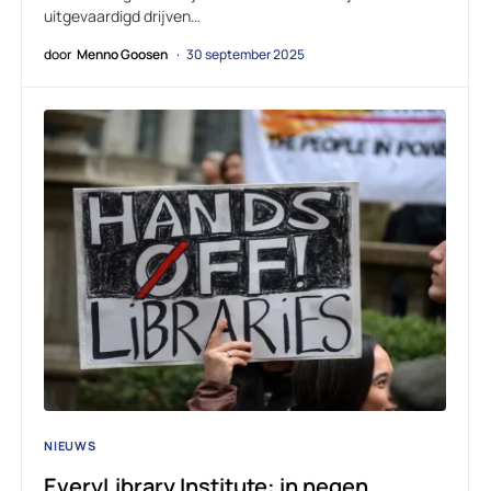
uitgevaardigd drijven…
door
Menno Goosen
30 september 2025
NIEUWS
EveryLibrary Institute: in negen