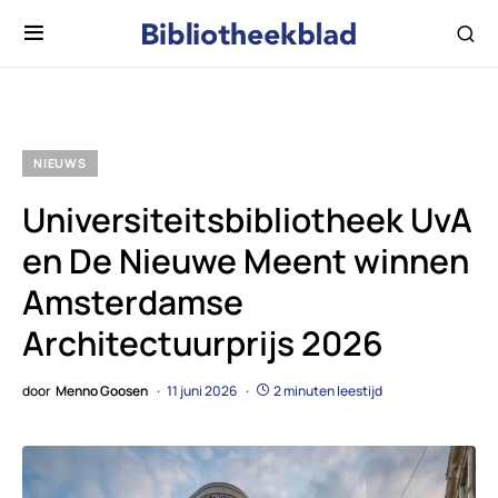
NIEUWS
Universiteitsbibliotheek UvA
en De Nieuwe Meent winnen
Amsterdamse
Architectuurprijs 2026
door
Menno Goosen
11 juni 2026
2 minuten leestijd