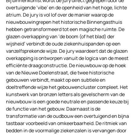
Bij binnenkomst wordt de jury direct gegrepen door de
overtuigende ‘vibe’ en de openheid van het hoge, lichte
atrium. De jury is vol lof over de manier waarop de
nieuwbouwingrepen het historische Binnengasthuis
hebben getransformeerd tot een magische ruimte. De
glazen overkapping van ‘de boom (of het blad) der
wijsheid’ verbindt de oude ziekenhuispanden op een
vanzelfsprekende wijze. De jury waardeert dat de glazen
overkapping is ontworpen vanuit de logica van de meest
efficiënte draagconstructie. De nieuwbouw op de hoek
van de Nieuwe Doelenstraat, die twee historische
gebouwen verbindt, maakt op een subtiele en
doeltreffende wijze het gebouwencluster compleet. Het
kunstwerk van bronzen letters als gevelscherm van de
nieuwbouw is een goede neutrale en passende keuze bij
de functie van het gebouw. Daarnaast is de
transformatie van de oudbouw een overtuigend en bijna
tastbaar voorbeeld van omkeerbaarheid. De ritmiek van
bedden in de voormalige ziekenzalen is vervangen door