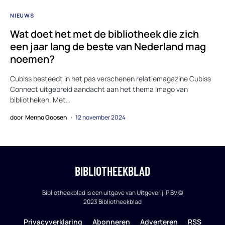
NIEUWS
Wat doet het met de bibliotheek die zich
een jaar lang de beste van Nederland mag
noemen?
Cubiss besteedt in het pas verschenen relatiemagazine Cubiss
Connect uitgebreid aandacht aan het thema Imago van
bibliotheken. Met…
door
Menno Goosen
12 november 2024
BIBLIOTHEEKBLAD
Bibliotheekblad is een uitgave van Uitgeverij IP BV ©
2023 Bibliotheekblad
Privacyverklaring
Abonneren
Adverteren
RSS