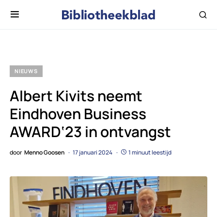
NIEUWS
Albert Kivits neemt
Eindhoven Business
AWARD‘23 in ontvangst
door
Menno Goosen
17 januari 2024
1 minuut leestijd