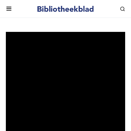
Bekijk de uitreiking van de
Beste Bibliotheek van
Nederland 2020
Op 3 november 2020 viel de LocHal in Tilburg in de
prijzen: LocHal werd door publiek en vakjury gekozen tot
Beste Bibliotheek van Nederland 2020 en mag een jaar
lang deze titel dragen. Hieronder kunt u de uitreiking
zien. (Duur ca 33.42 seconden.)