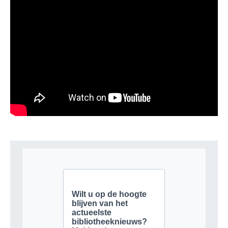
Hoofdredacteur Bibliotheekblad
GEEF EEN REACTIE
Je moet
ingelogd zijn op
om een reactie te plaatsen.