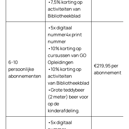
•7,5% korting op
activiteiten van
Bibliotheekblad
•5x digitaal
nummer4x print
nummer
•10% korting op
cursussen van GO
6-10
Opleidingen
€219,95 per
€
persoonlijke
•10% korting op
abonnement
a
abonnementen
activiteiten
van Bibliotheekblad
•Grote teddybeer
(2 meter) beer voor
op de
kinderafdeling.
•5x digitaal