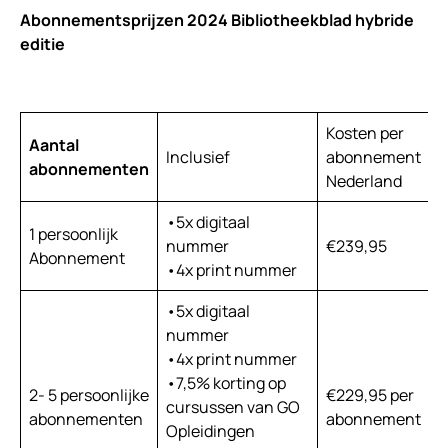
Abonnementsprijzen 2024 Bibliotheekblad hybride
editie
Kosten per
K
Aantal
Inclusief
abonnement
a
abonnementen
Nederland
B
•5x digitaal
1 persoonlijk
nummer
€239,95
€
Abonnement
•4x print nummer
•5x digitaal
nummer
•4x print nummer
•7,5% korting op
2- 5 persoonlijke
€229,95 per
€
cursussen van GO
abonnementen
abonnement
a
Opleidingen