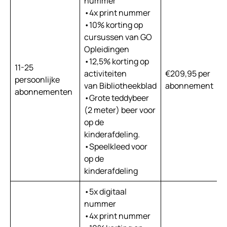
nummer
•4x print nummer
•10% korting op
cursussen van GO
Opleidingen
•12,5% korting op
11-25
activiteiten
€209,95 per
€
persoonlijke
van Bibliotheekblad
abonnement
a
abonnementen
•Grote teddybeer
(2 meter) beer voor
op de
kinderafdeling.
•Speelkleed voor
op de
kinderafdeling
•5x digitaal
nummer
•4x print nummer