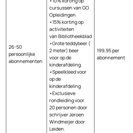
•10% korting op
cursussen van GO
Opleidingen
•15% korting op
activiteiten
van Bibliotheekblad
•Grote teddybeer (
26-50
2 meter) beer
199,95 per
€
persoonlijke
voor op de
abonnement
a
abonnementen
kinderafdeling.
•Speelkleed voor
op de
kinderafdeling
•Exclusieve
rondleiding voor
20 personen door
schrijver Jeroen
Windmeijer door
Leiden.