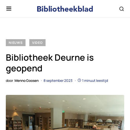
NIEUWS
VIDEO
Bibliotheek Deurne is
geopend
door
Menno Goosen
8 september 2023
1 minuut leestijd