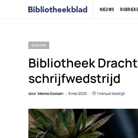
NIEUWS
RUBRIEK
NIEUWS
Bibliotheek Dracht
schrijfwedstrijd
door
Menno Goosen
8 mei 2025
1 minuut leestijd