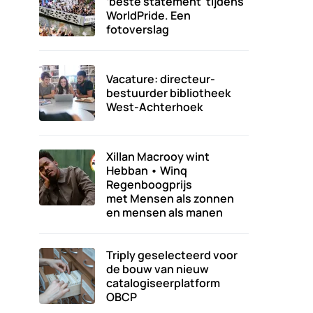
‘beste statement’ tijdens
WorldPride. Een
fotoverslag
Vacature: directeur-
bestuurder bibliotheek
West-Achterhoek
Xillan Macrooy wint
Hebban • Winq
Regenboogprijs
met Mensen als zonnen
en mensen als manen
Triply geselecteerd voor
de bouw van nieuw
catalogiseerplatform
OBCP