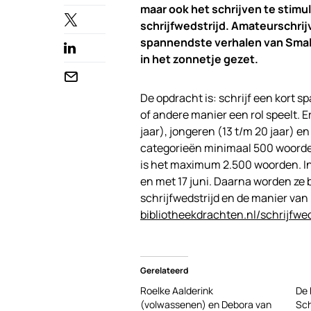
maar ook het schrijven te stimul
schrijfwedstrijd. Amateurschrij
spannendste verhalen van Smal
in het zonnetje gezet.
De opdracht is: schrijf een kort 
of andere manier een rol speelt. E
jaar), jongeren (13 t/m 20 jaar) e
categorieën minimaal 500 woorden 
is het maximum 2.500 woorden. In
en met 17 juni. Daarna worden ze 
schrijfwedstrijd en de manier van
bibliotheekdrachten.nl/schrijfwed
Gerelateerd
Roelke Aalderink
De 
(volwassenen) en Debora van
Sch