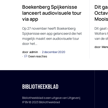
Boekenberg Spijkenisse
Dit ga
lanceert audiovisuele tour
Octav
via app
Moois
Op 27 november heeft Boekenberg
Dit gaat
Spijkenisse een app gelanceerd die het
Wolters 
mogelijk maakt een audiovisuele tour
van de s
door het…
door
Men
door
admin
2 december 2020
Geen reacties
BIBLIOTHEEKBLAD
Bibliotheekblad is een uitgave van Uitgeverij
IP BV © 2023 Bibliotheekblad