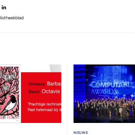
liotheekblad
NIEUWS