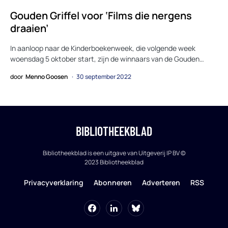
Gouden Griffel voor ‘Films die nergens
draaien’
In aanloop naar de Kinderboekenweek, die volgende week
woensdag 5 oktober start, zijn de winnaars van de Gouden…
door
Menno Goosen
30 september 2022
BIBLIOTHEEKBLAD
Bibliotheekblad is een uitgave van Uitgeverij IP BV ©
2023 Bibliotheekblad
Privacyverklaring
Abonneren
Adverteren
RSS