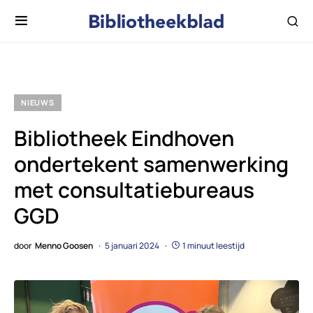
NIEUWS
Bibliotheek Eindhoven
ondertekent samenwerking
met consultatiebureaus
GGD
door
Menno Goosen
5 januari 2024
1 minuut leestijd