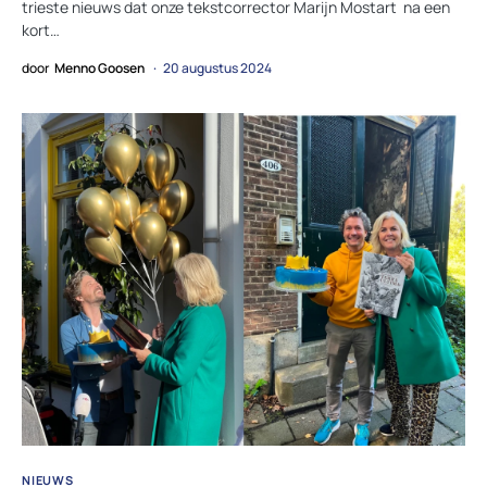
trieste nieuws dat onze tekstcorrector Marijn Mostart na een
kort…
door
Menno Goosen
20 augustus 2024
NIEUWS