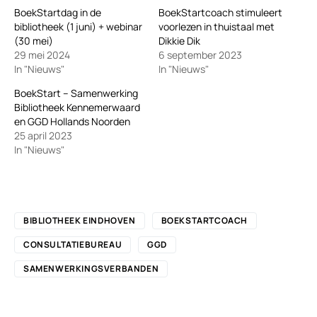
BoekStartdag in de
BoekStartcoach stimuleert
bibliotheek (1 juni) + webinar
voorlezen in thuistaal met
(30 mei)
Dikkie Dik
29 mei 2024
6 september 2023
In "Nieuws"
In "Nieuws"
BoekStart – Samenwerking
Bibliotheek Kennemerwaard
en GGD Hollands Noorden
25 april 2023
In "Nieuws"
BIBLIOTHEEK EINDHOVEN
BOEKSTARTCOACH
CONSULTATIEBUREAU
GGD
SAMENWERKINGSVERBANDEN