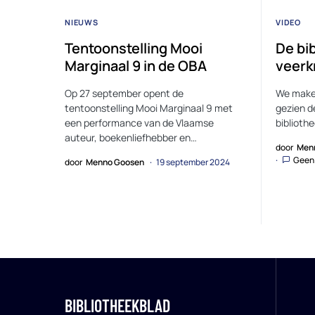
NIEUWS
VIDEO
Tentoonstelling Mooi
De bi
Marginaal 9 in de OBA
veerkr
Op 27 september opent de
We maken
tentoonstelling Mooi Marginaal 9 met
gezien d
een performance van de Vlaamse
biblioth
auteur, boekenliefhebber en…
door
Men
Geen 
door
Menno Goosen
19 september 2024
BIBLIOTHEEKBLAD