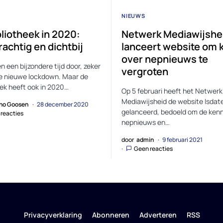
NIEUWS
bliotheek in 2020:
Netwerk Mediawijshe
achtig en dichtbij
lanceert website om 
over nepnieuws te
 een bijzondere tijd door, zeker
vergroten
e nieuwe lockdown. Maar de
eek heeft ook in 2020…
Op 5 februari heeft het Netwerk
Mediawijsheid de website Isdat
no Goosen
28 december 2020
gelanceerd, bedoeld om de kenn
reacties
nepnieuws en…
door
admin
9 februari 2021
Geen reacties
Privacyverklaring
Abonneren
Adverteren
RSS