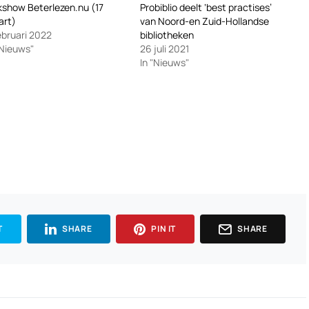
kshow Beterlezen.nu (17
Probiblio deelt ‘best practises’
art)
van Noord-en Zuid-Hollandse
ebruari 2022
bibliotheken
"Nieuws"
26 juli 2021
In "Nieuws"
T
SHARE
PIN IT
SHARE