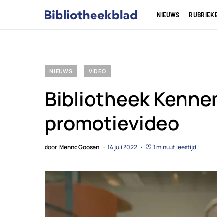
NIEUWS
RUBRIEK
NIEUWS
VIDEO
Bibliotheek Kenn
promotievideo
door
Menno Goosen
14 juli 2022
1 minuut leestijd