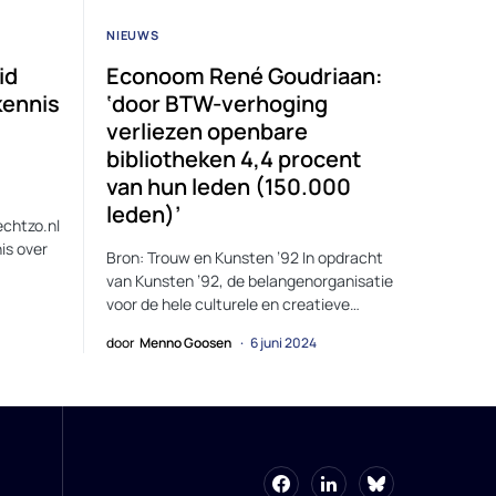
NIEUWS
id
Econoom René Goudriaan:
kennis
‘door BTW-verhoging
verliezen openbare
bibliotheken 4,4 procent
van hun leden (150.000
leden)’
echtzo.nl
is over
Bron: Trouw en Kunsten ’92 In opdracht
van Kunsten ’92, de belangenorganisatie
voor de hele culturele en creatieve…
door
Menno Goosen
6 juni 2024