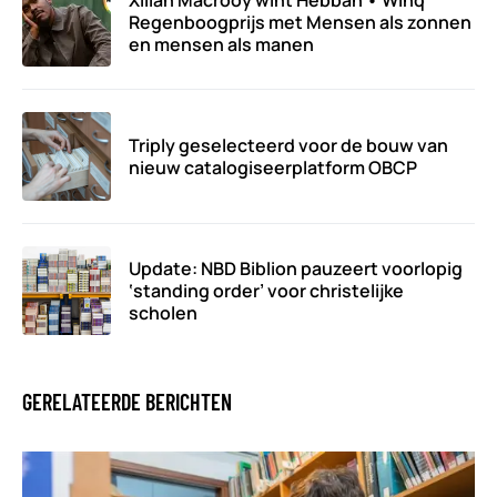
Xillan Macrooy wint Hebban • Winq
Regenboogprijs met Mensen als zonnen
en mensen als manen
Triply geselecteerd voor de bouw van
nieuw catalogiseerplatform OBCP
Update: NBD Biblion pauzeert voorlopig
‘standing order’ voor christelijke
scholen
GERELATEERDE BERICHTEN