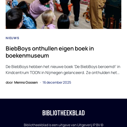
NIEUWS
BiebBoys onthullen eigen boek in
boekenmuseum
De BiebBoys hebben het nieuwe boek ‘De BiebBoys beroemd!’ in
Kindcentrum TOON in Nijmegen gelanceerd. Ze onthulden het…
door
Menno Goosen
16 december 2025
BIBLIOTHEEKBLAD
Bibliotheekblad is een uitgave van Uitgeverij IP BV ©