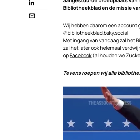
aangestuurde broedplaats van mi
Bibliotheekblad en de missie va
Wij hebben daarom een account 
@bibliotheekblad.bsky.social
Met ingang van vandaag zal het B
zal het later ook helemaal verdwij
op
Facebook
(al houden we Zucker
Tevens roepen wij alle biblioth