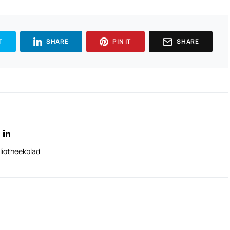
T
SHARE
PIN IT
SHARE
liotheekblad