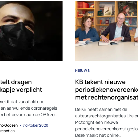
NIEUWS
telt dragen
KB tekent nieuwe
apje verplicht
periodiekenovereen
met rechtenorganisat
eldt dat vanaf oktober
e en aanvullende coronaregels
De KB heeft samen met de
m het bezoek aan de OBA zo…
auteursrechtorganisaties Lira e
Pictoright een nieuwe
no Goosen
7 oktober 2020
periodiekenovereenkomst geslo
reacties
Deze maakt het online…