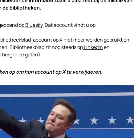
sleidende informatie zoals X past niet bij de missie van
n de bibliotheken.
geopend op
Bluesky
. Dat account vindt u op
ibliotheekblad-account op X niet meer worden gebruikt en
nen. Bibliotheekblad zit nog steeds op
LinkedIn
en
berg in de gaten).
eken op om hun account op X te verwijderen.