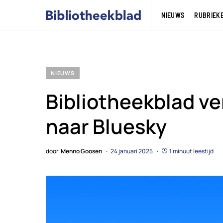
NIEUWS
RUBRIEK
NIEUWS
Bibliotheekblad ve
naar Bluesky
door
Menno Goosen
24 januari 2025
1 minuut leestijd