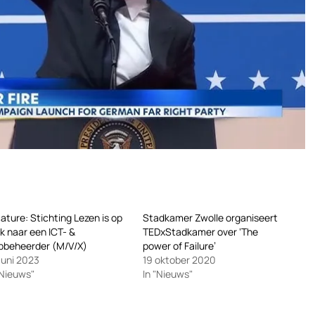
ature: Stichting Lezen is op
Stadkamer Zwolle organiseert
k naar een ICT- &
TEDxStadkamer over ‘The
bbeheerder (M/V/X)
power of Failure’
juni 2023
19 oktober 2020
"Nieuws"
In "Nieuws"