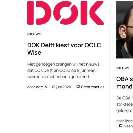
NIEUWS
DOK Delft kiest voor OCLC
Wise
Met genoegen brengen wij het nieuws
NIEUWS
dat DOK Delft en OCLC op 9 juni een
overeenkomst hebben getekend…
OBA s
mondk
door
admin
13 juni 2020
Geen reacties
De OBA m
strikter
gelden o
door
Men
Geen 