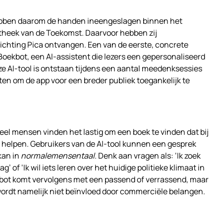
ebben daarom de handen ineengeslagen binnen het
heek van de Toekomst. Daarvoor hebben zij
ichting Pica ontvangen. Een van de eerste, concrete
oekbot, een AI-assistent die lezers een gepersonaliseerd
ze AI-tool is ontstaan tijdens een aantal meedenksessies
oten om de app voor een breder publiek toegankelijk te
veel mensen vinden het lastig om een boek te vinden dat bij
j helpen. Gebruikers van de AI-tool kunnen een gesprek
kan in
normalemensentaal
. Denk aan vragen als: ‘Ik zoek
 of ‘Ik wil iets leren over het huidige politieke klimaat in
kbot komt vervolgens met een passend of verrassend, maar
l wordt namelijk niet beïnvloed door commerciële belangen.