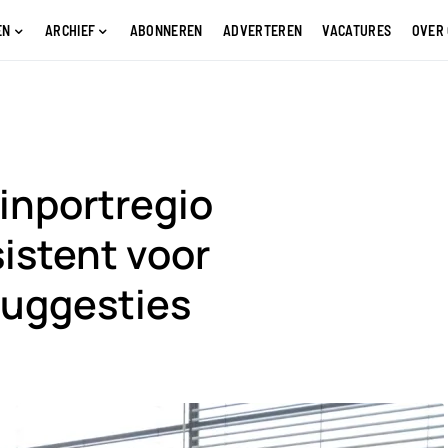
EN
ARCHIEF
ABONNEREN
ADVERTEREN
VACATURES
OVER
ainportregio
istent voor
suggesties