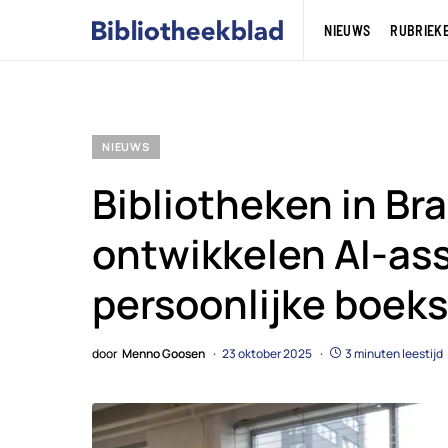
NIEUWS
RUBRIEK
NIEUWS
Bibliotheken in Br
ontwikkelen AI-ass
persoonlijke boek
door
Menno Goosen
23 oktober 2025
3 minuten leestijd