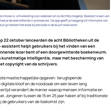
e missie is: ontwikkeling voor iedereen en zo dichtbij mogelijk. Boekbot is een van
eb je de bieb letterlijk in je broekzak. De app geeft je toegang tot informatie van
, kun je meteen het boek bij een bieb in de buurt reserveren.
p 22 oktober lanceerden de acht Bibliotheken uit de
-assistent helpt gebruikers bij het vinden van een
ginnende lezer bent of een doorgewinterde boekenwurm.
n kunstmatige intelligentie, maar met bescherming van
et copyright van de schrijvers.
grote maatschappelijke opgaven: teruglopende
digitale kloof en de noodzaak om een leven lang
ijkertijd verandert de manier waarop mensen informatie en
. Jongeren tussen de 15 en 25 jaar haken af bij traditionele
zij de gebruikers van de toekomst zijn.