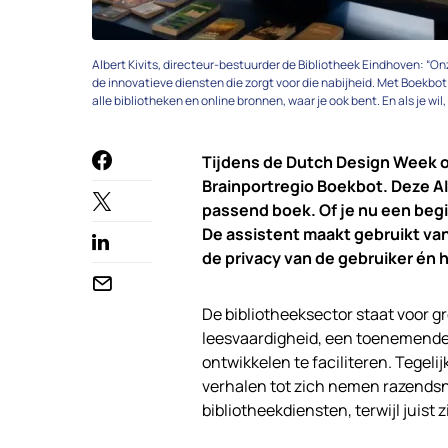
Albert Kivits, directeur-bestuurder de Bibliotheek Eindhoven: “Onz
de innovatieve diensten die zorgt voor die nabijheid. Met Boekbot h
alle bibliotheken en online bronnen, waar je ook bent. En als je wil
Tijdens de Dutch Design Week o
Brainportregio Boekbot. Deze AI
passend boek. Of je nu een be
De assistent maakt gebruikt va
de privacy van de gebruiker én h
De bibliotheeksector staat voor 
leesvaardigheid, een toenemende 
ontwikkelen te faciliteren. Tegel
verhalen tot zich nemen razendsnel
bibliotheekdiensten, terwijl juist 