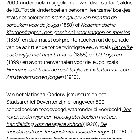
2000 kinderboeken bij gekomen van ‘divers allooi’, aldus
de KB..Tot de kinderboeken behoren ‘leerzame’ boekjes,
zoals het belerende
Kleine gallery van prenten en
spreuken voor de jeugd
(1838) of
Nederlandsche
Kleederdragten: een geschenk voor knapen en meisjes
(1839) en daarnaast ook prentenboeken uit de periode
van de achttiende tot de twintigste eeuw zoals
Het olijke
oude wijfje met haar tra-la-la
(1865) en
Uit Logeren
(1899) en avonturenverhalen voor de jeugd, zoals
Hermans luchtreis: de nachtelijke activiteiten van een
Amsterdamschen jongen
(1910)
.
Van het Nationaal Onderwijsmuseum en het
Stadsarchief Deventer zijn er ongeveer 500
schoolboeken toegevoegd, waaronder bijvoorbeeld
Ons
rekenonderwijs: een volledig stel boeken met een
handleiding voor de lagere school
(1920),
De
moedertaal: een leesboek met taaloefeningen
(1905) of
Leesboek voor jonge lieden over de merkwaardigste