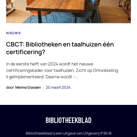
NIEUWS
CBCT: Bibliotheken en taalhuizen één
certificering?
In de eerste helft van 2024 wordt het nieuwe
certificeringskader voor taalhuizen, Zicht op Ontwikkeling
II geïmplementeerd. Daarna wordt –…
door
Menno Goosen
20 maart 2024
BIBLIOTHEEKBLAD
Bibliotheekblad is een uitgave van Uitgeverij IP BV ©