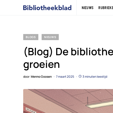
NIEUWS
RUBRIEK
BLOGS
NIEUWS
(Blog) De bibliothee
groeien
door
Menno Goosen
7 maart 2025
3 minuten leestijd