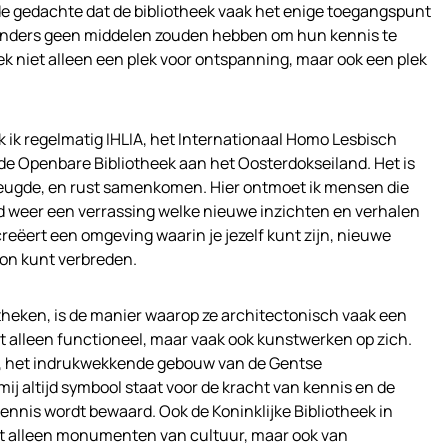
de gedachte dat de bibliotheek vaak het enige toegangspunt
 anders geen middelen zouden hebben om hun kennis te
ek niet alleen een plek voor ontspanning, maar ook een plek
 ik regelmatig IHLIA, het Internationaal Homo Lesbisch
de Openbare Bibliotheek aan het Oosterdokseiland. Het is
reugde, en rust samenkomen. Hier ontmoet ik mensen die
ijd weer een verrassing welke nieuwe inzichten en verhalen
creëert een omgeving waarin je jezelf kunt zijn, nieuwe
zon kunt verbreden.
theken, is de manier waarop ze architectonisch vaak een
t alleen functioneel, maar vaak ook kunstwerken op zich.
, het indrukwekkende gebouw van de Gentse
 mij altijd symbool staat voor de kracht van kennis en de
ennis wordt bewaard. Ook de Koninklijke Bibliotheek in
niet alleen monumenten van cultuur, maar ook van