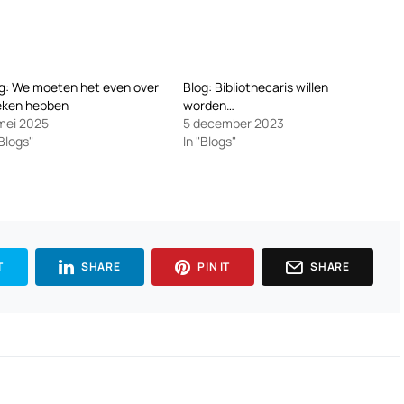
g: We moeten het even over
Blog: Bibliothecaris willen
eken hebben
worden…
mei 2025
5 december 2023
"Blogs"
In "Blogs"
T
SHARE
PIN IT
SHARE