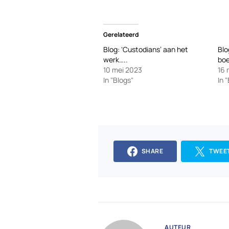
Gerelateerd
Blog: ‘Custodians’ aan het
Blo
werk…..
bo
10 mei 2023
16 
In "Blogs"
In 
SHARE
TWEE
AUTEUR