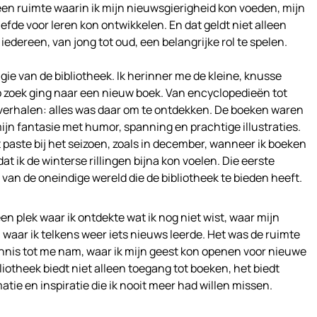
 een ruimte waarin ik mijn nieuwsgierigheid kon voeden, mijn
fde voor leren kon ontwikkelen. En dat geldt niet alleen
 iedereen, van jong tot oud, een belangrijke rol te spelen.
agie van de bibliotheek. Ik herinner me de kleine, knusse
 op zoek ging naar een nieuw boek. Van encyclopedieën tot
pverhalen: alles was daar om te ontdekken. De boeken waren
ijn fantasie met humor, spanning en prachtige illustraties.
paste bij het seizoen, zoals in december, wanneer ik boeken
t ik de winterse rillingen bijna kon voelen. Die eerste
an de oneindige wereld die de bibliotheek te bieden heeft.
een plek waar ik ontdekte wat ik nog niet wist, waar mijn
waar ik telkens weer iets nieuws leerde. Het was de ruimte
ennis tot me nam, waar ik mijn geest kon openen voor nieuwe
iotheek biedt niet alleen toegang tot boeken, het biedt
tie en inspiratie die ik nooit meer had willen missen.