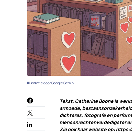
Illustratie door Google Gemini
Tekst: Catherine Boone is werkz
armoede, bestaansonzekerheid en
dichteres, fotografe en performs
mensenrechtenverdedigster en o
Zie ook haar website op:
https: