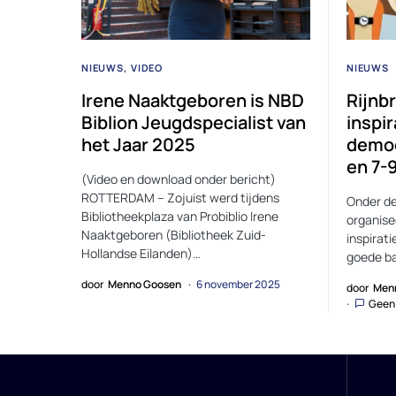
NIEUWS
VIDEO
NIEUWS
Irene Naaktgeboren is NBD
Rijnb
Biblion Jeugdspecialist van
inspi
het Jaar 2025
democr
en 7-
(Video en download onder bericht)
ROTTERDAM – Zojuist werd tijdens
Onder de
Bibliotheekplaza van Probiblio Irene
organisee
Naaktgeboren (Bibliotheek Zuid-
inspirati
Hollandse Eilanden)…
goede ba
door
Menno Goosen
6 november 2025
door
Men
Geen 