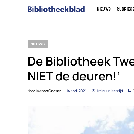
NIEUWS
RUBRIEK
NIEUWS
De Bibliotheek Twe
NIET de deuren!’
door
Menno Goosen
14 april 2021
1 minuut leestijd