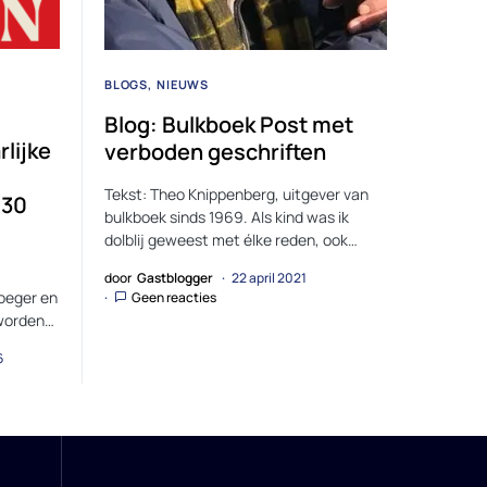
BLOGS
NIEUWS
Blog: Bulkboek Post met
rlijke
verboden geschriften
Tekst: Theo Knippenberg, uitgever van
 30
bulkboek sinds 1969. Als kind was ik
dolblij geweest met élke reden, ook…
door
Gastblogger
22 april 2021
roeger en
Geen reacties
 worden…
6