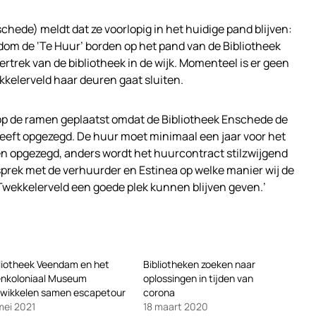
chede) meldt dat ze voorlopig in het huidige pand blijven:
dom de ‘Te Huur’ borden op het pand van de Bibliotheek
rtrek van de bibliotheek in de wijk. Momenteel is er geen
kkelerveld haar deuren gaat sluiten.
 op de ramen geplaatst omdat de Bibliotheek Enschede de
heeft opgezegd. De huur moet minimaal een jaar voor het
n opgezegd, anders wordt het huurcontract stilzwijgend
gesprek met de verhuurder en Estinea op welke manier wij de
n Twekkelerveld een goede plek kunnen blijven geven.’
liotheek Veendam en het
Bibliotheken zoeken naar
enkoloniaal Museum
oplossingen in tijden van
wikkelen samen escapetour
corona
mei 2021
18 maart 2020