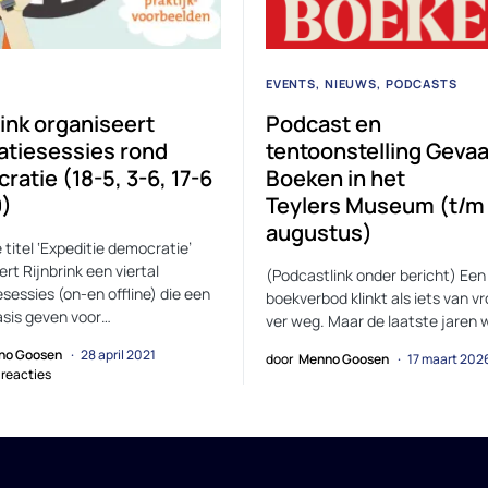
EVENTS
NIEUWS
PODCASTS
rink organiseert
Podcast en
ratiesessies rond
tentoonstelling Gevaa
atie (18-5, 3-6, 17-6
Boeken in het
9)
Teylers Museum (t/m
augustus)
 titel ‘Expeditie democratie’
rt Rijnbrink een viertal
(Podcastlink onder bericht) Een
esessies (on-en offline) die een
boekverbod klinkt als iets van v
sis geven voor…
ver weg. Maar de laatste jaren
no Goosen
28 april 2021
door
Menno Goosen
17 maart 202
reacties