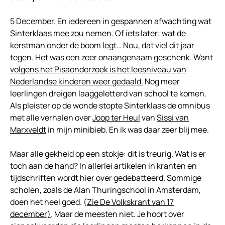
5 December. En iedereen in gespannen afwachting wat
Sinterklaas mee zou nemen. Of iets later: wat de
kerstman onder de boom legt… Nou, dat viel dit jaar
tegen. Het was een zeer onaangenaam geschenk.
Want
volgens het Pisaonderzoek is het leesniveau van
Nederlandse kinderen weer gedaald.
Nog meer
leerlingen dreigen laaggeletterd van school te komen.
Als pleister op de wonde stopte Sinterklaas de omnibus
met alle verhalen over
Joop ter Heul
van
Sissi van
Marxveldt
in mijn minibieb. En ik was daar zeer blij mee.
Maar alle gekheid op een stokje: dit is treurig. Wat is er
toch aan de hand? In allerlei artikelen in kranten en
tijdschriften wordt hier over gedebatteerd. Sommige
scholen, zoals de Alan Thuringschool in Amsterdam,
doen het heel goed. (
Zie De Volkskrant van 17
december)
. Maar de meesten niet. Je hoort over