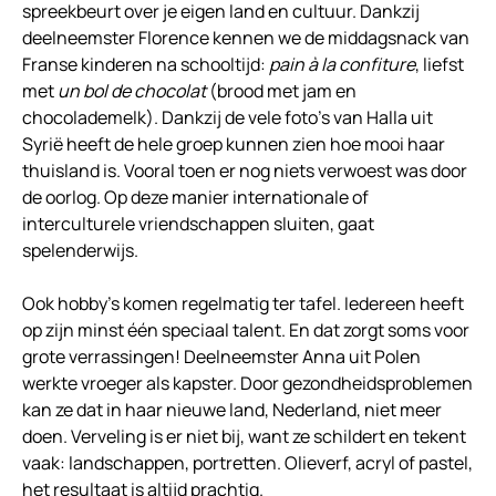
spreekbeurt over je eigen land en cultuur. Dankzij
deelneemster Florence kennen we de middagsnack van
Franse kinderen na schooltijd:
pain à la confiture
, liefst
met
un bol de chocolat
(brood met jam en
chocolademelk). Dankzij de vele foto’s van Halla uit
Syrië heeft de hele groep kunnen zien hoe mooi haar
thuisland is. Vooral toen er nog niets verwoest was door
de oorlog. Op deze manier internationale of
interculturele vriendschappen sluiten, gaat
spelenderwijs.
Ook hobby’s komen regelmatig ter tafel. Iedereen heeft
op zijn minst één speciaal talent. En dat zorgt soms voor
grote verrassingen! Deelneemster Anna uit Polen
werkte vroeger als kapster. Door gezondheidsproblemen
kan ze dat in haar nieuwe land, Nederland, niet meer
doen. Verveling is er niet bij, want ze schildert en tekent
vaak: landschappen, portretten. Olieverf, acryl of pastel,
het resultaat is altijd prachtig.