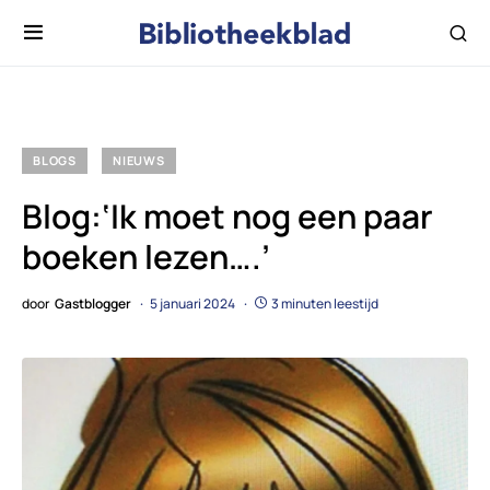
BLOGS
NIEUWS
Blog:‘Ik moet nog een paar
boeken lezen….’
door
Gastblogger
5 januari 2024
3 minuten leestijd