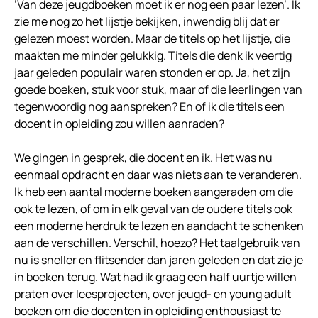
‘Van deze jeugdboeken moet ik er nog een paar lezen’. Ik
zie me nog zo het lijstje bekijken, inwendig blij dat er
gelezen moest worden. Maar de titels op het lijstje, die
maakten me minder gelukkig. Titels die denk ik veertig
jaar geleden populair waren stonden er op. Ja, het zijn
goede boeken, stuk voor stuk, maar of die leerlingen van
tegenwoordig nog aanspreken? En of ik die titels een
docent in opleiding zou willen aanraden?
We gingen in gesprek, die docent en ik. Het was nu
eenmaal opdracht en daar was niets aan te veranderen.
Ik heb een aantal moderne boeken aangeraden om die
ook te lezen, of om in elk geval van de oudere titels ook
een moderne herdruk te lezen en aandacht te schenken
aan de verschillen. Verschil, hoezo? Het taalgebruik van
nu is sneller en flitsender dan jaren geleden en dat zie je
in boeken terug. Wat had ik graag een half uurtje willen
praten over leesprojecten, over jeugd- en young adult
boeken om die docenten in opleiding enthousiast te