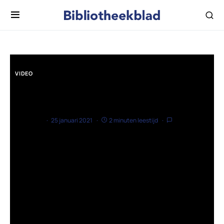
VIDEO
De Covid-Dialogen
door
admin
25 januari 2021
2 minuten leestijd
Geen reacties
Bibliotheek Midden-Brabant is onder de titel De Covid-