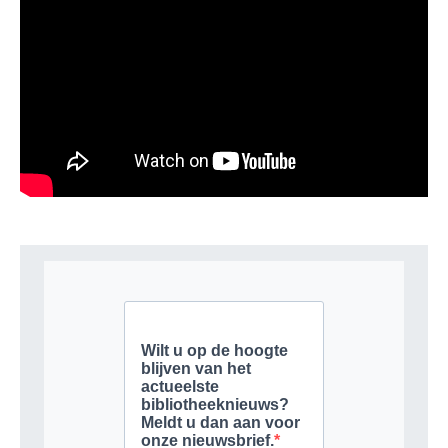
GEEF EEN REACTIE
Je moet
ingelogd zijn op
om een reactie te plaatsen.