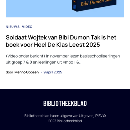
NIEUWS
VIDEO
Soldaat Wojtek van Bibi Dumon Tak is het
boek voor Heel De Klas Leest 2025
(Video onder bericht) In november lezen basisschoolleerlingen
uit groep 7 & 8 en leerlingen uit vmbo 1 &…
door
Menno Goosen
9 april 2025
BIBLIOTHEEKBLAD
Bibliotheekblad is een uitgave van Uitgeverij IP BV ©
2023 Bibliotheekblad