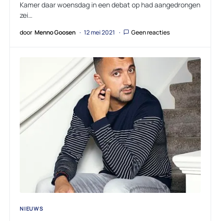
Kamer daar woensdag in een debat op had aangedrongen
zei…
door
Menno Goosen
12 mei 2021
Geen reacties
NIEUWS