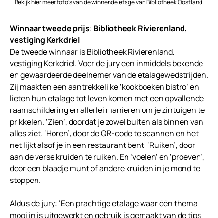
Bekijk hier meer foto’s van de winnende etage van Bibliotheek Oostland
.
Winnaar tweede prijs: Bibliotheek Rivierenland,
vestiging Kerkdriel
De tweede winnaar is Bibliotheek Rivierenland,
vestiging Kerkdriel. Voor de jury een inmiddels bekende
en gewaardeerde deelnemer van de etalagewedstrijden.
Zij maakten een aantrekkelijke ‘kookboeken bistro’ en
lieten hun etalage tot leven komen met een opvallende
raamschildering en allerlei manieren om je zintuigen te
prikkelen. ‘Zien’, doordat je zowel buiten als binnen van
alles ziet. ‘Horen’, door de QR-code te scannen en het
net lijkt alsof je in een restaurant bent. ‘Ruiken’, door
aan de verse kruiden te ruiken. En ‘voelen’ en ‘proeven’,
door een blaadje munt of andere kruiden in je mond te
stoppen.
Aldus de jury: ‘Een prachtige etalage waar één thema
mooi in is uitgewerkt en gebruik is gemaakt van de tips