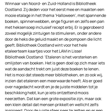
Winnaar van Noord- en Zuid-Holland is Bibliotheek
Oostland. Zij deden voor het eerst mee en maakten een
mooie etalage in het thema ‘Halloween’, met spannende
boeken, spinnenwebben, enge figuren en zelfs een pan
met heksensoep inclusief recept erbij. Er is geprobeerd
zoveel mogelijk zintuigen te stimuleren, onder andere
door de heks die geluid maakt en de pompoen die licht
geeft. Bibliotheek Oostland wint voor het hele
etaleerteam kaartjes voor het LAM in Lisse!
Bibliotheek Oostland: ‘Etaleren is het versterken en
omlijsten van boeken. Het is geen doel op zich maar iets
wat de aandacht trekt om juist deze boeken te lenen.
Het is mooi dat steeds meer bibliotheken, en zo ook wij,
inzien dat etaleren een meerwaarde heeft. Als er goed
over nagedacht wordt en je de juiste middelen tot je
beschikking hebt, kun je iets ontzettend moois
neerzetten. Dat kan een grote expositie zijn, maar ook
een klein detail dat mensen prikkelt en wellicht zelfs
inspireert. Door de juiste sfeer neer te zetten en er een