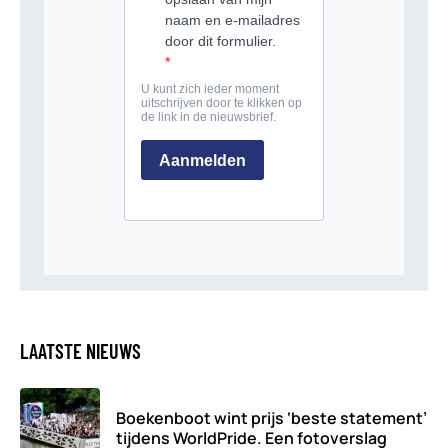
LAATSTE NIEUWS
Boekenboot wint prijs ‘beste statement’
tijdens WorldPride. Een fotoverslag