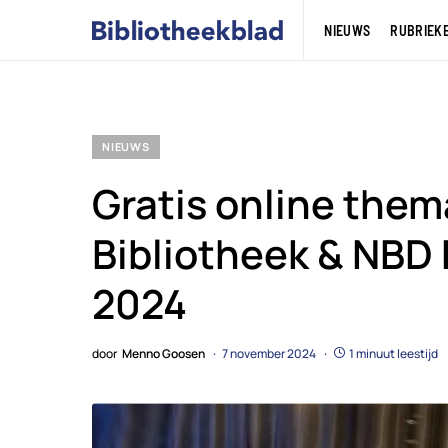
NIEUWS
RUBRIEK
NIEUWS
Gratis online the
Bibliotheek & NBD 
2024
door
Menno Goosen
7 november 2024
1 minuut leestijd