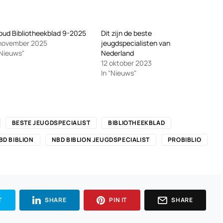
oud Bibliotheekblad 9-2025
Dit zijn de beste
 november 2025
jeugdspecialisten van
"Nieuws"
Nederland
12 oktober 2023
In "Nieuws"
BESTE JEUGDSPECIALIST
BIBLIOTHEEKBLAD
BD BIBLION
NBD BIBLION JEUGDSPECIALIST
PROBIBLIO
T
SHARE
PIN IT
SHARE