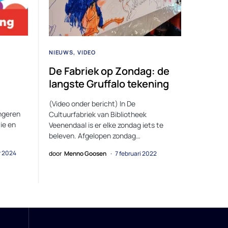
NIEUWS
VIDEO
De Fabriek op Zondag: de
langste Gruffalo tekening
(Video onder bericht) In De
ongeren
Cultuurfabriek van Bibliotheek
ie en
Veenendaal is er elke zondag iets te
beleven. Afgelopen zondag…
r 2024
door
Menno Goosen
7 februari 2022