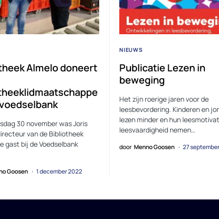
NIEUWS
otheek Almelo doneert
Publicatie Lezen in
beweging
otheeklidmaatschappe
Het zijn roerige jaren voor de
 voedselbank
leesbevordering. Kinderen en j
lezen minder en hun leesmotivat
sdag 30 november was Joris
leesvaardigheid nemen…
irecteur van de Bibliotheek
te gast bij de Voedselbank
door
Menno Goosen
27 septembe
no Goosen
1 december 2022