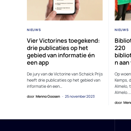
NIEUWS
NIEUWS
Vier Victorines toegekend:
Bibli
drie publicaties op het
220
gebied van informatie én
bibli
een app
n aan
De jury van de Victorine van Schaick Prijs
Op woen
heeft drie publicaties op het gebied van
Kemps, d
informatie én een…
Almelo, 
Almelo.…
door
Menno Goosen
25 november 2023
door
Men