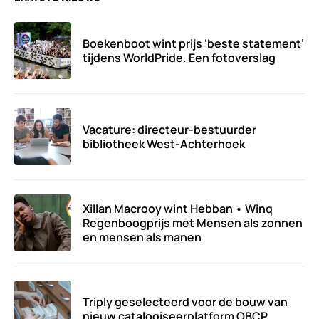
Boekenboot wint prijs ‘beste statement’
tijdens WorldPride. Een fotoverslag
Vacature: directeur-bestuurder
bibliotheek West-Achterhoek
Xillan Macrooy wint Hebban • Winq
Regenboogprijs met Mensen als zonnen
en mensen als manen
Triply geselecteerd voor de bouw van
nieuw catalogiseerplatform OBCP