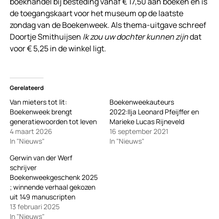
boekhandel bij besteding vanaf € 17,50 aan boeken en is
de toegangskaart voor het museum op de laatste
zondag van de Boekenweek. Als thema-uitgave schreef
Doortje Smithuijsen
Ik zou uw dochter kunnen zijn
dat
voor € 5,25 in de winkel ligt.
Gerelateerd
Van mieters tot lit:
Boekenweekauteurs
Boekenweek brengt
2022:Ilja Leonard Pfeijffer en
generatiewoorden tot leven
Marieke Lucas Rijneveld
4 maart 2026
16 september 2021
In "Nieuws"
In "Nieuws"
Gerwin van der Werf
schrijver
Boekenweekgeschenk 2025
; winnende verhaal gekozen
uit 149 manuscripten
13 februari 2025
In "Nieuws"