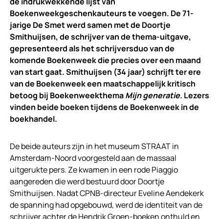
de indrukwekkende lijst van
Boekenweekgeschenkauteurs te voegen. De 71-
jarige De Smet werd samen met de Doortje
Smithuijsen, de schrijver van de thema-uitgave,
gepresenteerd als het schrijversduo van de
komende Boekenweek die precies over een maand
van start gaat. Smithuijsen (34 jaar) schrijft ter ere
van de Boekenweek een maatschappelijk kritisch
betoog bij Boekenweekthema
Mijn generatie
. Lezers
vinden beide boeken tijdens de Boekenweek in de
boekhandel.
De beide auteurs zijn in het museum STRAAT in
Amsterdam-Noord voorgesteld aan de massaal
uitgerukte pers. Ze kwamen in een rode Piaggio
aangereden die werd bestuurd door Doortje
Smithuijsen. Nadat CPNB-directeur Eveline Aendekerk
de spanning had opgebouwd, werd de identiteit van de
schrijver achter de Hendrik Groen-boeken onthuld en