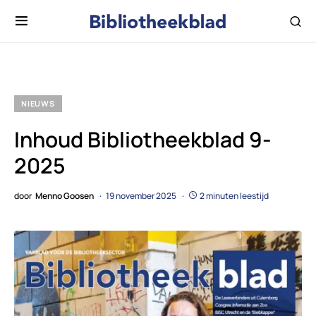
NIEUWS
Inhoud Bibliotheekblad 9-
2025
door
Menno Goosen
19 november 2025
2 minuten leestijd