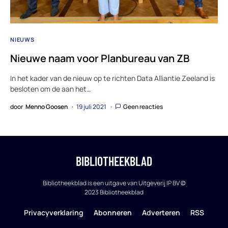
NIEUWS
Nieuwe naam voor Planbureau van ZB
In het kader van de nieuw op te richten Data Alliantie Zeeland is
besloten om de aan het…
door
Menno Goosen
19 juli 2021
Geen reacties
BIBLIOTHEEKBLAD
Bibliotheekblad is een uitgave van Uitgeverij IP BV ©
2023 Bibliotheekblad
Privacyverklaring
Abonneren
Adverteren
RSS