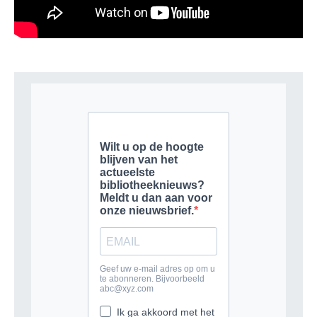
Je moet
ingelogd zijn op
om een reactie te plaatsen.