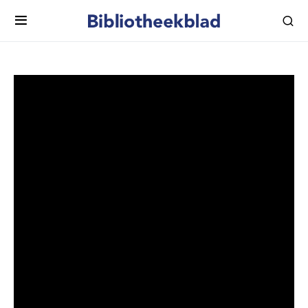
Jacques de Wit over hoe de
wereld te ingewikkeld wordt
gemaakt
In een serie ‘Alfa-Vlogs’ over lezen en schrijven,
geïnitieerd door Ralf Beekveldt, directeur van Eenvoudig
Communiceren, komen diverse meningen over
laaggeletterdheid voorbij. Deze keer: