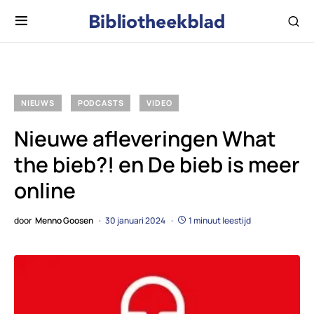
NIEUWS
PODCASTS
VIDEO
Nieuwe afleveringen What
the bieb?! en De bieb is meer
online
door
Menno Goosen
30 januari 2024
1 minuut leestijd