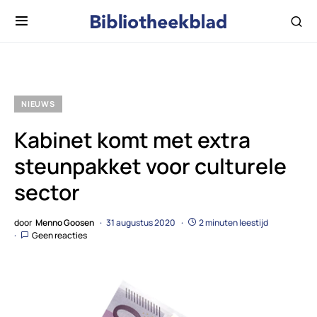
NIEUWS
Kabinet komt met extra
steunpakket voor culturele
sector
door
Menno Goosen
31 augustus 2020
2 minuten leestijd
Geen reacties