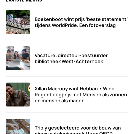
Boekenboot wint prijs ‘beste statement’
tijdens WorldPride. Een fotoverslag
Vacature: directeur-bestuurder
bibliotheek West-Achterhoek
Xillan Macrooy wint Hebban • Winq
Regenboogprijs met Mensen als zonnen
en mensen als manen
Triply geselecteerd voor de bouw van
nieuw catalogiseerplatform OBCP