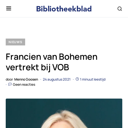
NIEUWS
Francien van Bohemen
vertrekt bij VOB
door
Menno Goosen
24 augustus 2021
1 minuut leestijd
Geen reacties