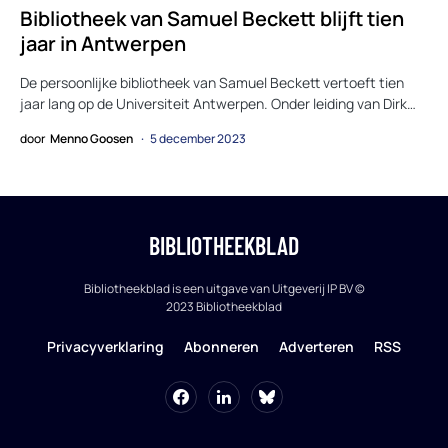
Bibliotheek van Samuel Beckett blijft tien
jaar in Antwerpen
De persoonlijke bibliotheek van Samuel Beckett vertoeft tien
jaar lang op de Universiteit Antwerpen. Onder leiding van Dirk…
door
Menno Goosen
5 december 2023
BIBLIOTHEEKBLAD
Bibliotheekblad is een uitgave van Uitgeverij IP BV ©
2023 Bibliotheekblad
Privacyverklaring
Abonneren
Adverteren
RSS