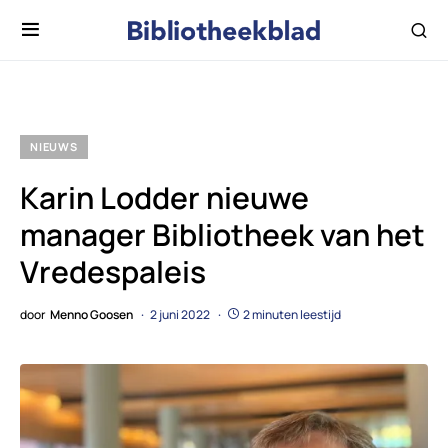
NIEUWS
Karin Lodder nieuwe
manager Bibliotheek van het
Vredespaleis
door
Menno Goosen
2 juni 2022
2 minuten leestijd