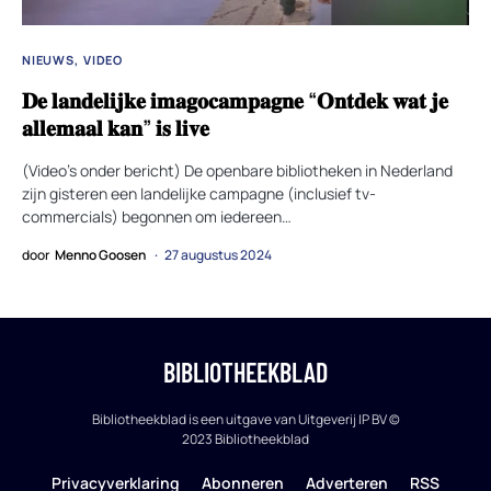
NIEUWS
VIDEO
𝐃𝐞 𝐥𝐚𝐧𝐝𝐞𝐥𝐢𝐣𝐤𝐞 𝐢𝐦𝐚𝐠𝐨𝐜𝐚𝐦𝐩𝐚𝐠𝐧𝐞 “𝐎𝐧𝐭𝐝𝐞𝐤 𝐰𝐚𝐭 𝐣𝐞
𝐚𝐥𝐥𝐞𝐦𝐚𝐚𝐥 𝐤𝐚𝐧” 𝐢𝐬 𝐥𝐢𝐯𝐞
(Video’s onder bericht) De openbare bibliotheken in Nederland
zijn gisteren een landelijke campagne (inclusief tv-
commercials) begonnen om iedereen…
door
Menno Goosen
27 augustus 2024
BIBLIOTHEEKBLAD
Bibliotheekblad is een uitgave van Uitgeverij IP BV ©
2023 Bibliotheekblad
Privacyverklaring
Abonneren
Adverteren
RSS