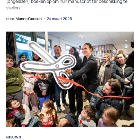
(ongelezen) boeken op om hun manuscript ter beschikking te
stellen…
door
Menno Goosen
24 maart 2026
NIEUWS