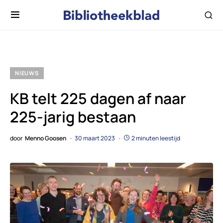
NIEUWS
KB telt 225 dagen af naar
225-jarig bestaan
door
Menno Goosen
30 maart 2023
2 minuten leestijd