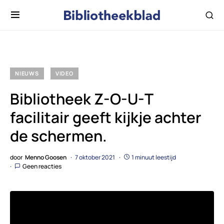
NIEUWS
VIDEO
Bibliotheek Z-O-U-T
facilitair geeft kijkje achter
de schermen.
door
Menno Goosen
7 oktober 2021
1 minuut leestijd
Geen reacties