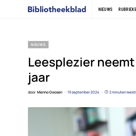
NIEUWS
RUBRIEK
NIEUWS
Leesplezier neemt 
jaar
door
Menno Goosen
19 september 2024
2 minuten leesti