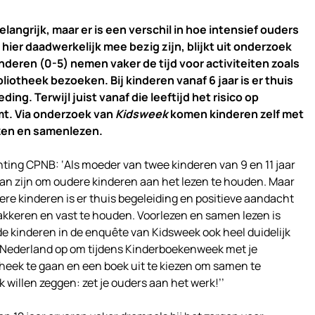
angrijk, maar er is een verschil in hoe intensief ouders
ier daadwerkelijk mee bezig zijn, blijkt uit onderzoek
nderen (0-5) nemen vaker de tijd voor activiteiten zoals
liotheek bezoeken. Bij kinderen vanaf 6 jaar is er thuis
ng. Terwijl juist vanaf die leeftijd het risico op
t. Via onderzoek van
Kidsweek
komen kinderen zelf met
zen en samenlezen.
hting CPNB: ‘Als moeder van twee kinderen van 9 en 11 jaar
kan zijn om oudere kinderen aan het lezen te houden. Maar
udere kinderen is er thuis begeleiding en positieve aandacht
akkeren en vast te houden. Voorlezen en samen lezen is
 de kinderen in de enquête van Kidsweek ook heel duidelijk
in Nederland op om tijdens Kinderboekenweek met je
theek te gaan en een boek uit te kiezen om samen te
k willen zeggen: zet je ouders aan het werk!’’