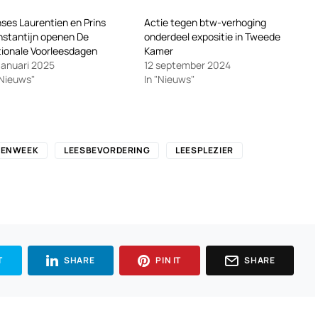
nses Laurentien en Prins
Actie tegen btw-verhoging
stantijn openen De
onderdeel expositie in Tweede
ionale Voorleesdagen
Kamer
januari 2025
12 september 2024
"Nieuws"
In "Nieuws"
KENWEEK
LEESBEVORDERING
LEESPLEZIER
T
SHARE
PIN IT
SHARE