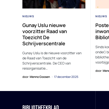
NIEUWS
NIEUWS
Gunay Uslu nieuwe
Poste
voorzitter Raad van
inwone
Toezicht De
Bibli
Schrijverscentrale
Sinds ko
onder) b
Gunay Uslu is de nieuwe voorzitter van
biblioth
de Raad van Toezicht van de
voorbijg
Schrijverscentrale. De CEO van
reisorganisatie…
door
Men
door
Menno Goosen
17 december 2025
BIBLIOTHEEKBLAD