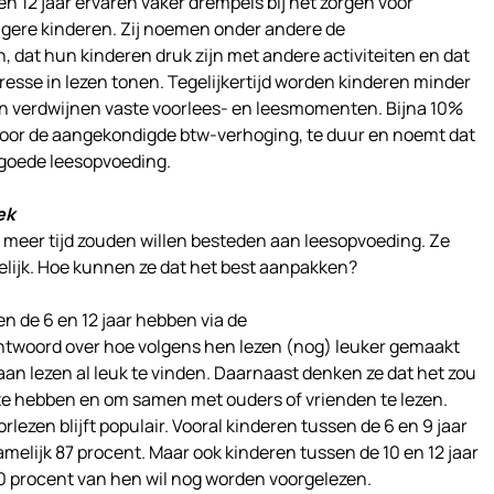
n 12 jaar ervaren vaker drempels bij het zorgen voor
gere kinderen. Zij noemen onder andere de
 dat hun kinderen druk zijn met andere activiteiten en dat
esse in lezen tonen. Tegelijkertijd worden kinderen minder
n verdwijnen vaste voorlees- en leesmomenten. Bijna 10%
voor de aangekondigde btw-verhoging, te duur en noemt dat
 goede leesopvoeding.
ek
ij meer tijd zouden willen besteden aan leesopvoeding. Ze
elijk. Hoe kunnen ze dat het best aanpakken?
 de 6 en 12 jaar hebben via de
ntwoord over hoe volgens hen lezen (nog) leuker gemaakt
an lezen al leuk te vinden. Daarnaast denken ze dat het zou
e hebben en om samen met ouders of vrienden te lezen.
orlezen blijft populair. Vooral kinderen tussen de 6 en 9 jaar
melijk 87 procent. Maar ook kinderen tussen de 10 en 12 jaar
70 procent van hen wil nog worden voorgelezen.