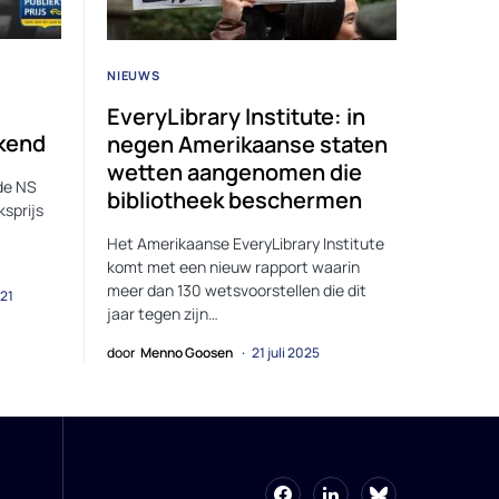
NIEUWS
EveryLibrary Institute: in
ekend
negen Amerikaanse staten
wetten aangenomen die
 de NS
bibliotheek beschermen
ksprijs
Het Amerikaanse EveryLibrary Institute
komt met een nieuw rapport waarin
meer dan 130 wetsvoorstellen die dit
021
jaar tegen zijn…
door
Menno Goosen
21 juli 2025