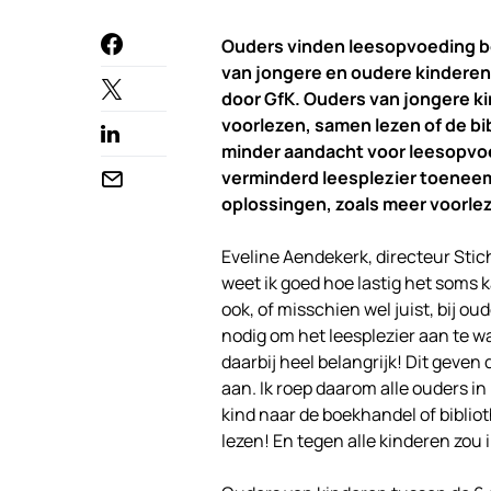
Ouders vinden leesopvoeding bel
van jongere en oudere kinderen h
door GfK. Ouders van jongere ki
voorlezen, samen lezen of de bib
minder aandacht voor leesopvoedi
verminderd leesplezier toeneem
oplossingen, zoals meer voorle
Eveline Aendekerk, directeur Stic
weet ik goed hoe lastig het soms 
ook, of misschien wel juist, bij o
nodig om het leesplezier aan te w
daarbij heel belangrijk! Dit geven
aan. Ik roep daarom alle ouders 
kind naar de boekhandel of biblio
lezen! En tegen alle kinderen zou i