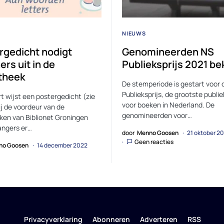
NIEUWS
rgedicht nodigt
Genomineerden NS
rs uit in de
Publieksprijs 2021 b
otheek
De stemperiode is gestart voor
Publieksprijs, de grootste publie
rt wijst een postergedicht (zie
voor boeken in Nederland. De
ij de voordeur van de
genomineerden voor…
eken van Biblionet Groningen
angers er…
door
Menno Goosen
21 oktober 2
Geen reacties
no Goosen
14 december 2022
Privacyverklaring
Abonneren
Adverteren
RSS