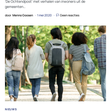
‘De Ochtendpost’ met verhalen van inwoners uit de
gemeenten…
door
Menno Goosen
1 mei 2020
Geen reacties
NIEUWS