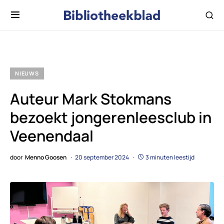
NIEUWS
Auteur Mark Stokmans
bezoekt jongerenleesclub in
Veenendaal
door
Menno Goosen
20 september 2024
3 minuten leestijd