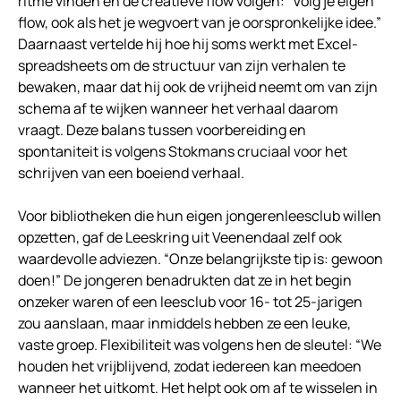
ritme vinden en de creatieve flow volgen: “Volg je eigen
flow, ook als het je wegvoert van je oorspronkelijke idee.”
Daarnaast vertelde hij hoe hij soms werkt met Excel-
spreadsheets om de structuur van zijn verhalen te
bewaken, maar dat hij ook de vrijheid neemt om van zijn
schema af te wijken wanneer het verhaal daarom
vraagt. Deze balans tussen voorbereiding en
spontaniteit is volgens Stokmans cruciaal voor het
schrijven van een boeiend verhaal.
Voor bibliotheken die hun eigen jongerenleesclub willen
opzetten, gaf de Leeskring uit Veenendaal zelf ook
waardevolle adviezen. “Onze belangrijkste tip is: gewoon
doen!” De jongeren benadrukten dat ze in het begin
onzeker waren of een leesclub voor 16- tot 25-jarigen
zou aanslaan, maar inmiddels hebben ze een leuke,
vaste groep. Flexibiliteit was volgens hen de sleutel: “We
houden het vrijblijvend, zodat iedereen kan meedoen
wanneer het uitkomt. Het helpt ook om af te wisselen in