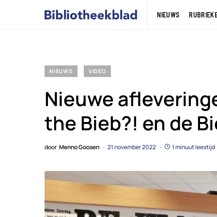
NIEUWS
RUBRIEK
NIEUWS
VIDEO
Nieuwe aflevering
the Bieb?! en de B
door
Menno Goosen
21 november 2022
1 minuut leestijd