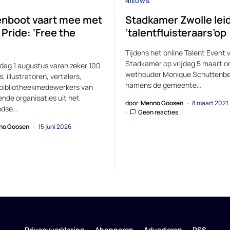
NIEUWS
nboot vaart mee met
Stadkamer Zwolle lei
Pride: ‘Free the
’talentfluisteraars’op
Tijdens het online Talent Event 
Stadkamer op vrijdag 5 maart o
dag 1 augustus varen zeker 100
wethouder Monique Schuttenbe
s, illustratoren, vertalers,
namens de gemeente…
bibliotheekmedewerkers van
ende organisaties uit het
door
Menno Goosen
8 maart 2021
ndse…
Geen reacties
no Goosen
15 juni 2026
Privacyverklaring
Abonneren
Adverteren
RSS