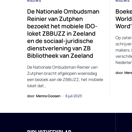
NIEUWS
NIEUWS
De Nationale Ombudsman
Boeke
Reinier van Zutphen
World 
bezoekt het mobiele IDO-
Word’
loket ZBBUZZ in Zeeland
Op zater
en de sociaal-juridische
schrijver
dienstverlening van ZB
makers, 
Bibliotheek van Zeeland
verschill
Nederla
De Nationale Ombudsman Reinier van
door
Men
Zutphen bracht afgelopen woensdag
een bezoek aan de ZBBUZZ, het mobiele
loket dat…
door
Menno Goosen
6 juli 2023