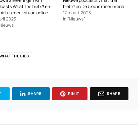
uwe afleveringen van
Nieuwe podcasts What the
casts What the bieb?! en
bieb?! en De bieb is meer online
bieb is meer staan online
17 maart 2023
pril 2023
In "Nieuws"
"Nieuws"
WHAT THE BIEB
T
SHARE
PIN IT
SHARE