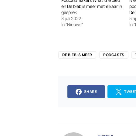
Podcastmakers What the bieb
Nie
en De bieb is meer met elkaar in
pod
gesprek
De 
8 juli 2022
5 a
In "Nieuws"
In 
DE BIEB IS MEER
PODCASTS
SHARE
TWEE