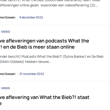
afleveringen online gezet, waaronder een videoaflevering (22,…
no Goosen
9 december 2022
VIDEO
e afleveringen van podcasts What the
! en de Bieb is meer staan online
onder bericht) Podcasts What the Bieb?! (Sylvia Bakker) en De Bieb
 (Math Göbbels) hebben nieuwe…
no Goosen
21 november 2022
VIDEO
e aflevering van What the Bieb?! staat
e