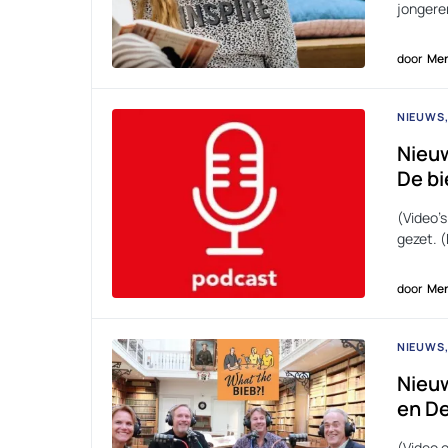
jongere
door
Men
NIEUWS
Nieuw
De bi
(Video’s
gezet. (
door
Men
NIEUWS
Nieuw
en De
(Video 