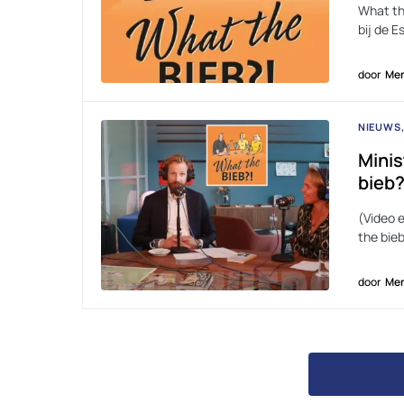
What th
bij de 
door
Men
NIEUWS
Minis
bieb?
(Video 
the bieb
door
Men