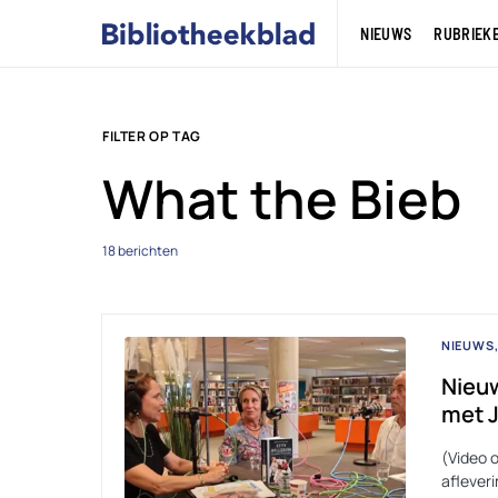
NIEUWS
RUBRIEK
FILTER OP TAG
What the Bieb
18 berichten
NIEUWS
Nieuw
met J
(Video 
afleveri