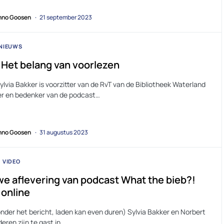
no Goosen
21 september 2023
NIEUWS
 Het belang van voorlezen
ylvia Bakker is voorzitter van de RvT van de Bibliotheek Waterland
er en bedenker van de podcast…
no Goosen
31 augustus 2023
VIDEO
e aflevering van podcast What the bieb?!
 online
onder het bericht, laden kan even duren) Sylvia Bakker en Norbert
eren zijn te gast in…