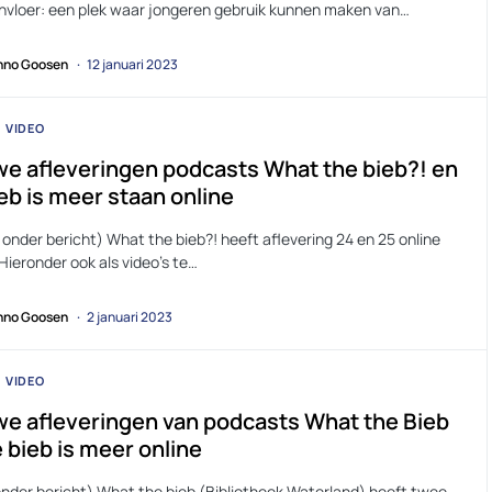
nvloer: een plek waar jongeren gebruik kunnen maken van…
no Goosen
12 januari 2023
VIDEO
e afleveringen podcasts What the bieb?! en
eb is meer staan online
 onder bericht) What the bieb?! heeft aflevering 24 en 25 online
Hieronder ook als video’s te…
no Goosen
2 januari 2023
VIDEO
e afleveringen van podcasts What the Bieb
 bieb is meer online
onder bericht) What the bieb (Bibliotheek Waterland) heeft twee