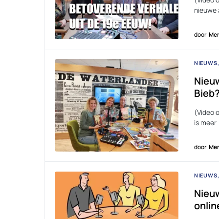
nieuwe 
door
Men
NIEUWS
Nieuw
Bieb?
(Video 
is meer
door
Men
NIEUWS
Nieuw
onlin