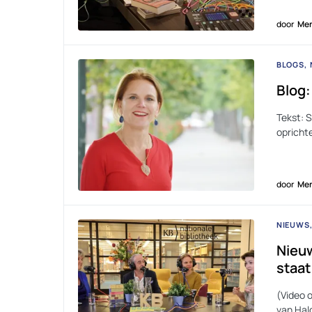
door
Men
BLOGS
Blog:
Tekst: S
opricht
door
Men
NIEUWS
Nieuw
staat
(Video 
van Hald