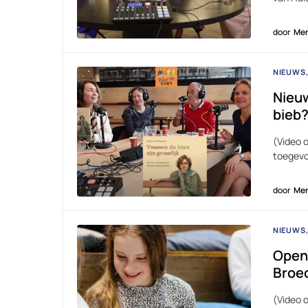
door
Men
NIEUWS
Nieuw
bieb?
(Video 
toegevo
door
Men
NIEUWS
Openi
Broe
(Video 