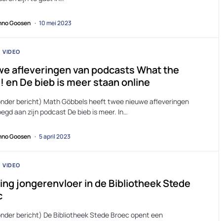
no Goosen
10 mei 2023
VIDEO
e afleveringen van podcasts What the
! en De bieb is meer staan online
onder bericht) Math Göbbels heeft twee nieuwe afleveringen
egd aan zijn podcast De bieb is meer. In…
no Goosen
5 april 2023
VIDEO
ng jongerenvloer in de Bibliotheek Stede
c
onder bericht) De Bibliotheek Stede Broec opent een