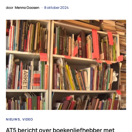
door
Menno Goosen
8 oktober 2024
NIEUWS
VIDEO
AT5 bericht over boekenliefhebber met