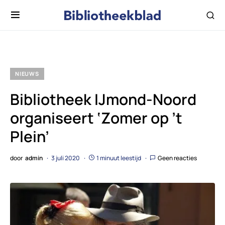
NIEUWS
Bibliotheek IJmond-Noord
organiseert ‘Zomer op ’t
Plein’
door
admin
3 juli 2020
1 minuut leestijd
Geen reacties