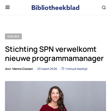
NIEUWS
Stichting SPN verwelkomt
nieuwe programmamanager
door
Menno Goosen
23 maart 2026
1 minuut leestijd