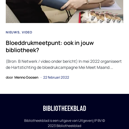
NIEUWS
VIDEO
Bloeddrukmeetpunt: ook in jouw
bibliotheek?
(Bron: B Netwerk / video onder bericht) In mei 2022 organiseert
de Hartstichting de bloedrukcampagne Mei Meet Maand.…
door
Menno Goosen
22 februari 2022
BIBLIOTHEEKBLAD
Bibliotheekblad is een uitgave van Uitgeverij IP BV ©
2023 Bibliotheekblad