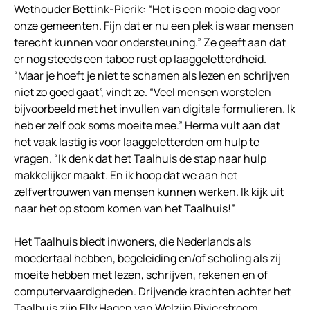
Wethouder Bettink-Pierik: “Het is een mooie dag voor
onze gemeenten. Fijn dat er nu een plek is waar mensen
terecht kunnen voor ondersteuning.” Ze geeft aan dat
er nog steeds een taboe rust op laaggeletterdheid.
“Maar je hoeft je niet te schamen als lezen en schrijven
niet zo goed gaat”, vindt ze. “Veel mensen worstelen
bijvoorbeeld met het invullen van digitale formulieren. Ik
heb er zelf ook soms moeite mee.” Herma vult aan dat
het vaak lastig is voor laaggeletterden om hulp te
vragen. “Ik denk dat het Taalhuis de stap naar hulp
makkelijker maakt. En ik hoop dat we aan het
zelfvertrouwen van mensen kunnen werken. Ik kijk uit
naar het op stoom komen van het Taalhuis!”
Het Taalhuis biedt inwoners, die Nederlands als
moedertaal hebben, begeleiding en/of scholing als zij
moeite hebben met lezen, schrijven, rekenen en of
computervaardigheden. Drijvende krachten achter het
Taalhuis zijn Elly Hagen van Welzijn Rivierstroom,