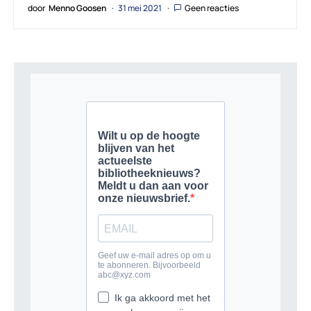
door
Menno Goosen
31 mei 2021
Geen reacties