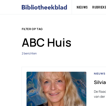
NIEUWS
RUBRIEK
FILTER OP TAG
ABC Huis
2 berichten
NIEUWS
Silvi
De Raad
van der