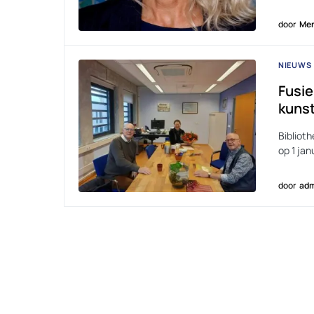
door
Men
NIEUWS
Fusie
kuns
Bibliot
op 1 jan
door
adm