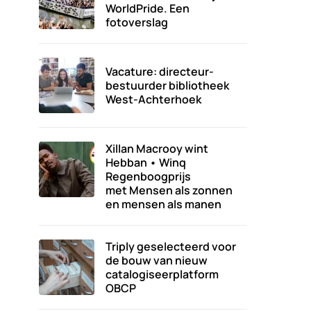
WorldPride. Een
fotoverslag
Vacature: directeur-
bestuurder bibliotheek
West-Achterhoek
Xillan Macrooy wint
Hebban • Winq
Regenboogprijs
met Mensen als zonnen
en mensen als manen
Triply geselecteerd voor
de bouw van nieuw
catalogiseerplatform
OBCP