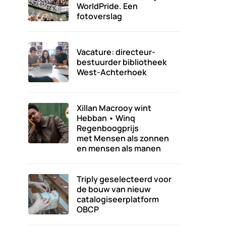
WorldPride. Een
fotoverslag
Vacature: directeur-
bestuurder bibliotheek
West-Achterhoek
Xillan Macrooy wint
Hebban • Winq
Regenboogprijs
met Mensen als zonnen
en mensen als manen
Triply geselecteerd voor
de bouw van nieuw
catalogiseerplatform
OBCP