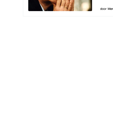
door
Men