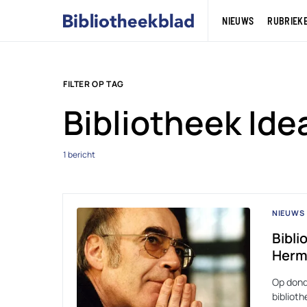
NIEUWS
RUBRIEK
FILTER OP TAG
Bibliotheek Ide
1 bericht
NIEUWS
Bibli
Herm
Op dond
biblioth