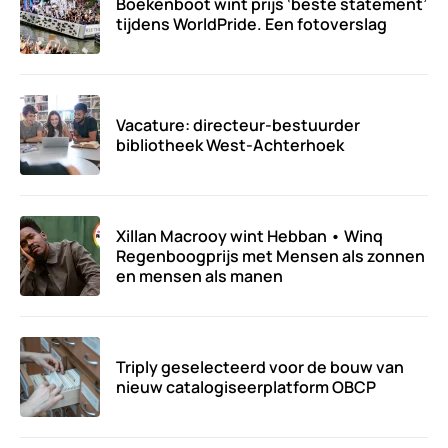
Boekenboot wint prijs ‘beste statement’
tijdens WorldPride. Een fotoverslag
Vacature: directeur-bestuurder
bibliotheek West-Achterhoek
Xillan Macrooy wint Hebban • Winq
Regenboogprijs met Mensen als zonnen
en mensen als manen
Triply geselecteerd voor de bouw van
nieuw catalogiseerplatform OBCP