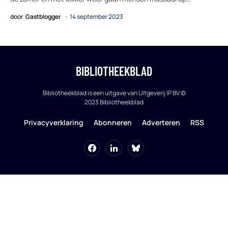
door
Gastblogger
14 september 2023
BIBLIOTHEEKBLAD
Bibliotheekblad is een uitgave van Uitgeverij IP BV ©
2023 Bibliotheekblad
Privacyverklaring
Abonneren
Adverteren
RSS